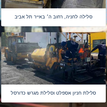
סלילה לחניה, רחוב ה׳ באייר תל אביב
סלילת חניון אספלט וסלילת מגרש כדורסל