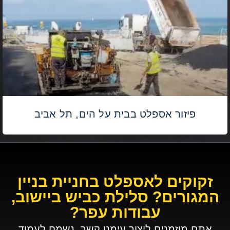
פיזור אספלט בבית על הים, תל אביב
זקוקים לאספלט בחניית בניין
המגורים? סלילת כביש ביישוב,
עבודות עפר?
אתם מוזמנים ליצור עימנו קשר. נשמח לעמוד