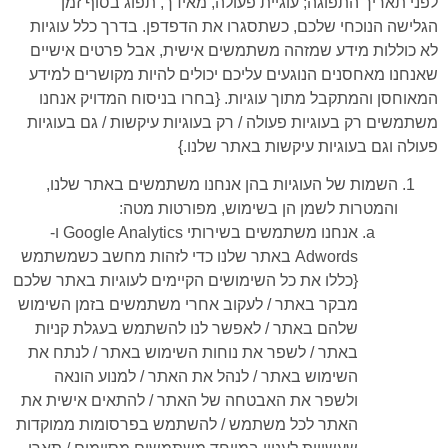
לפני תאריך התפוגה; עוגיית פעולה, מאידך, תפוג בסוף זמן
הגלישה הנוכחי שלכם, כשתסגרו את הדפדפן. בדרך כלל עוגיות
לא כוללות מידע שמזהה משתמשים אישית, אבל פרטים אישיים
שאנחנו מאחסנים הנוגעים עליכם יכולים להיות מקושרים למידע
המאוחסן והמתקבל מתוך עוגיות. {בחרו בניסוח המדויק אנחנו
משתמשים רק בעוגיות פעולה / רק בעוגיות עיקשות / גם בעוגיות
פעולה וגם בעוגיות עיקשות באתר שלנו.}
השמות של העוגיות בהן אנחנו משתמשים באתר שלנו,
והמטרות לשמן הן בשימוש, מפורטות מטה:
אנחנו משתמשים בשירותי Google Analytics ו-
Adwords באתר שלנו כדי לזהות מחשב כשמשתמש
{כללו את כל השימושים הקיימים לעוגיות באתר שלכם
מבקר באתר / לעקוב אחרי משתמשים בזמן השימוש
שלהם באתר / לאפשר לנו להשתמש בעגלת קניות
באתר / לשפר את נוחות השימוש באתר / לנתח את
השימוש באתר / לנהל את האתר / למנוע הונאה
ולשפר את האבטחה של האתר / להתאים אישית את
האתר לכל משתמש / להשתמש בפרסומות ממוקדות