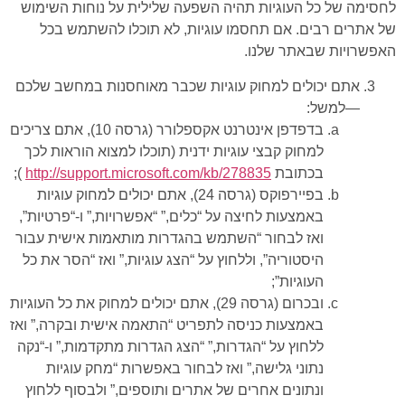
לחסימה של כל העוגיות תהיה השפעה שלילית על נוחות השימוש
של אתרים רבים. אם תחסמו עוגיות, לא תוכלו להשתמש בכל
האפשרויות שבאתר שלנו.
אתם יכולים למחוק עוגיות שכבר מאוחסנות במחשב שלכם
—למשל:
בדפדפן אינטרנט אקספלורר (גרסה 10), אתם צריכים
למחוק קבצי עוגיות ידנית (תוכלו למצוא הוראות לכך
בכתובת
http://support.microsoft.com/kb/278835
);
בפיירפוקס (גרסה 24), אתם יכולים למחוק עוגיות
באמצעות לחיצה על “כלים,” “אפשרויות,” ו-“פרטיות”,
ואז לבחור “השתמש בהגדרות מותאמות אישית עבור
היסטוריה”, וללחוץ על “הצג עוגיות,” ואז “הסר את כל
העוגיות”;
ובכרום (גרסה 29), אתם יכולים למחוק את כל העוגיות
באמצעות כניסה לתפריט “התאמה אישית ובקרה,” ואז
ללחוץ על “הגדרות,” “הצג הגדרות מתקדמות,” ו-“נקה
נתוני גלישה,” ואז לבחור באפשרות “מחק עוגיות
ונתונים אחרים של אתרים ותוספים,” ולבסוף ללחוץ