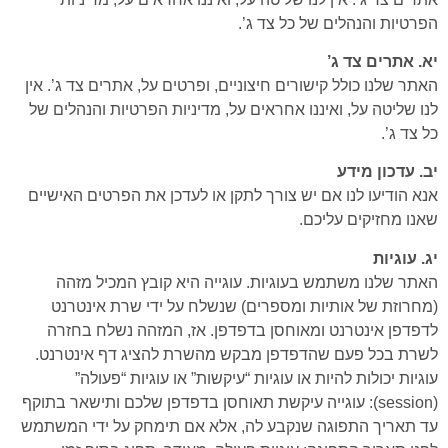
הפרטיות והנהלים של כל צד ג’.
יא. אתרים צד ג’
האתר שלנו כולל קישורים חיצוניים, ופרטים על, אתרים צד ג’. אין
לנו שליטה על, ואיננו אחראים על, מדיניות הפרטיות והנהלים של
כל צד ג’.
יב. עדכון מידע
אנא הודיעו לנו אם יש צורך לתקן או לעדכן את הפרטים האישיים
שאנו מחזיקים עליכם.
יג. עוגיות
האתר שלנו משתמש בעוגיות. עוגייה היא קובץ המכיל מזהה
(מחרוזת של אותיות ומספרים) שנשלח על ידי שרת אינטרנט
לדפדפן אינטרנט ומאוחסן בדפדפן. אז, המזהה נשלח בחזרה
לשרת בכל פעם שהדפדפן מבקש מהשרת להציג דף אינטרנט.
עוגיות יכולות להיות או עוגיות “עיקשות” או עוגיות “פעולה”
(session): עוגייה עיקשת תאוחסן בדפדפן שלכם ותישאר בתוקף
עד תאריך התפוגה שנקבע לה, אלא אם תימחק על ידי המשתמש