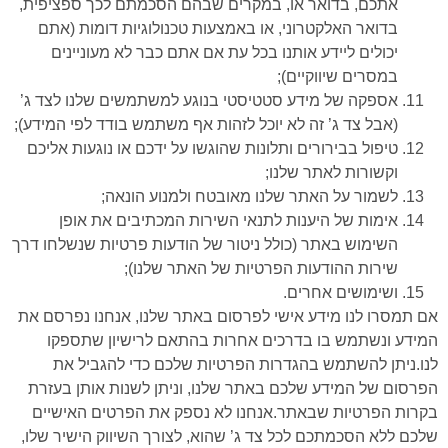
אתכם, בדואר או, במקרים שבהם הסכמתם לכך ספציפית,
בדואר האלקטרוני, או באמצעות טכנולוגיות דומות (אתם
יכולים ליידע אותנו בכל עת אם אתם כבר לא מעוניינים
במסרים שיווקיים);
אספקה של מידע סטטיסטי בנוגע למשתמשים שלנו לצד ג’
(אבל צד ג’ זה לא יוכל לזהות אף משתמש בודד לפי המידע);
טיפול בבירורים ותלונות שהוגשו על ידכם או נוגעות אליכם
וקשורות לאתר שלנו;
לשמור על האתר שלנו מאובטח ולמנוע הונאה;
אימות של היענות לתנאי השירות המכתיבים את אופן
השימוש באתר (כולל ניטור של הודעות פרטיות שנשלחו דרך
שירות ההודעות הפרטיות של האתר שלנו);
ושימושים אחרים.
אם תמסרו לנו מידע אישי לפרסום באתר שלנו, אנחנו נפרסם את
המידע ונשתמש בו בדרכים אחרות בהתאם לרישיון שתספקו
לנו.ניתן להשתמש בהגדרות הפרטיות שלכם כדי להגביל את
הפרסום של המידע שלכם באתר שלנו, וניתן לשנות אותן בעזרת
בקרות הפרטיות שבאתר.אנחנו לא נספק את הפרטים האישיים
שלכם ללא הסכמתכם לכל צד ג’ שהוא, לצורך השיווק הישיר שלו,