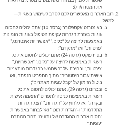
שעשויות לעניין במיוחד משתמשים מסוימים / תארו
את המטרה/ות};
רוב האתרים מאפשרים לכם לסרב לשימוש בעוגיות—
למשל:
באינטרנט אקספלורר (גרסה 10) אתם יכולים לחסום
עוגיות בעזרת הגדרות עקיפת הטיפול בעוגיות הזמינות
באמצעות לחיצה על “כלים,” “אפשרויות אינטרנט,”
“פרטיות,” ואז “מתקדם”;
בפיירפוקס (גרסה 24) אתם יכולים לחסום את כל
העוגיות באמצעות לחיצה על “כלים,” “אפשרויות,”
“פרטיות,” ובחירה של “השתמש בהגדרות מותאמות
אישית עבור היסטוריה” מתוך התפריט הנפתח, ואז
ביטול הזימון של “קבל עוגיות מאתרים”;
ובכרום (גרסה 29), אתם יכולים לחסום את כל
העוגיות באמצעות כניסה לתפריט “התאמה אישית
ובקרה,” ואז ללחוץ על “הגדרות,” “הצג הגדרות
מתקדמות,” ו-“הגדרות תוכן,” ואז לבחור באפשרות
“חסום אתרים מהגדרה של נתונים” תחת הכותרת
“עוגיות.”