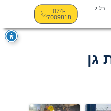
בלוג
074-
7009818
 גן