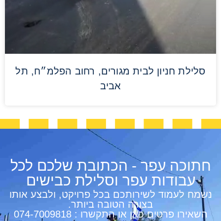
סלילת חניון לבית מגורים, רחוב הפלמ״ח, תל
אביב
חתוכה עפר - הכתובת שלכם לכל
עבודות עפר וסלילת כבישים
נשמח לעמוד לשירותכם בכל פרויקט, ולבצע אותו
בצורה הטובה ביותר.
השאירו פרטים כאן או התקשרו : 074-7009818